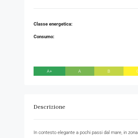
Classe energetica:
Consumo:
A+
A
B
Descrizione
In contesto elegante a pochi passi dal mare, in zona p