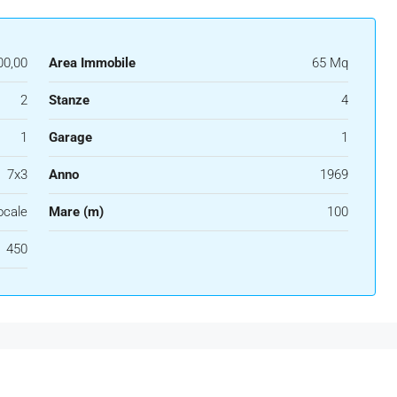
00,00
Area Immobile
65 Mq
2
Stanze
4
1
Garage
1
7x3
Anno
1969
locale
Mare (m)
100
450