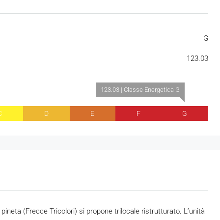
G
123.03
123.03 | Classe Energetica G
C
D
E
F
G
ineta (Frecce Tricolori) si propone trilocale ristrutturato. L’unità