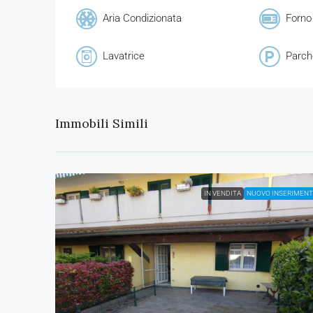
Aria Condizionata
Forno
Lavatrice
Parch
Immobili Simili
IN VENDITA
NUOVO INSERIMEN