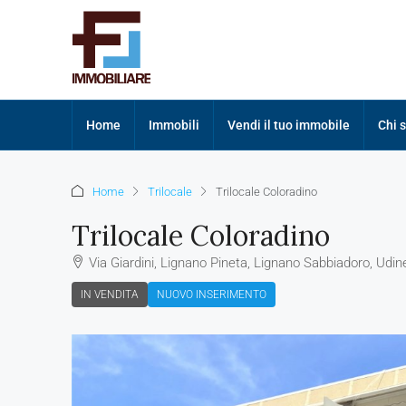
Home
Immobili
Vendi il tuo immobile
Chi 
Home
Trilocale
Trilocale Coloradino
Trilocale Coloradino
Via Giardini, Lignano Pineta, Lignano Sabbiadoro, Udine, 
IN VENDITA
NUOVO INSERIMENTO