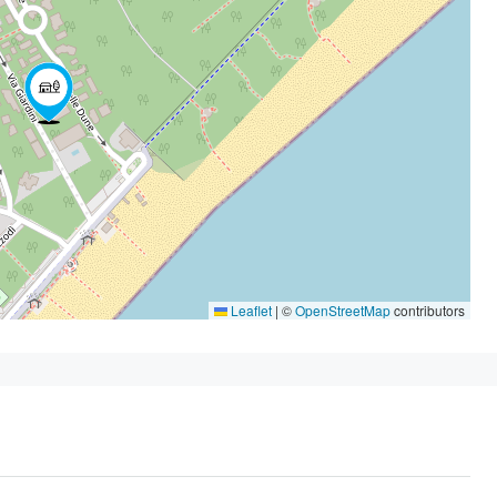
Leaflet
|
©
OpenStreetMap
contributors