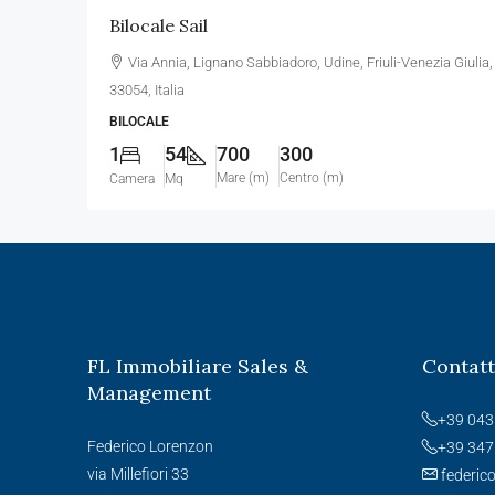
Bilocale Sail
Via Annia, Lignano Sabbiadoro, Udine, Friuli-Venezia Giulia,
33054, Italia
BILOCALE
1
54
700
300
Mare (m)
Centro (m)
Camera
Mq
FL Immobiliare Sales &
Contatt
Management
+39 043
Federico Lorenzon
+39 347
via Millefiori 33
federic