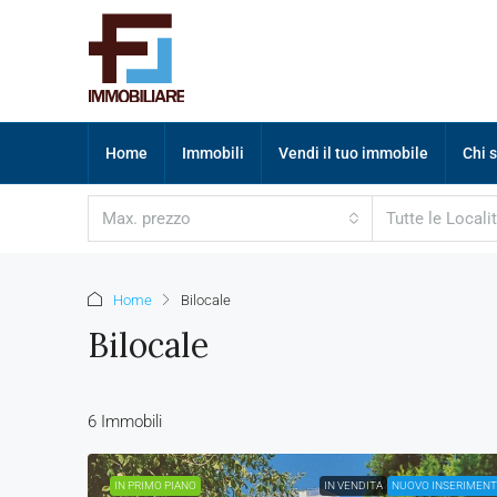
Home
Immobili
Vendi il tuo immobile
Chi 
Max. prezzo
Tutte le Locali
Home
Bilocale
Bilocale
6 Immobili
IN PRIMO PIANO
IN VENDITA
NUOVO INSERIMEN