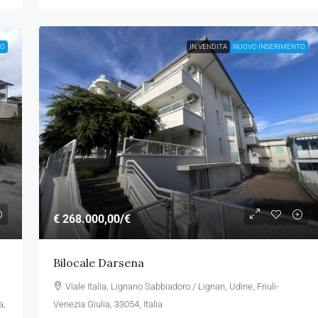
TO
IN VENDITA
NUOVO INSERIMENTO
€ 268.000,00
/€
Bilocale Darsena
Viale Italia, Lignano Sabbiadoro / Lignan, Udine, Friuli-
a,
Venezia Giulia, 33054, Italia