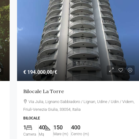
€ 260.000,00
€ 194.000,00
/€
Bifamiliare Brown
Bilocale La Torre
ano Sabbiadoro,
Via dello Scirocco, Aprilia Marittima, Latisana,
Via Julia, Lignano Sabbiadoro / Lignan, Udine / Udin / Videm,
4, Italia
Udine, Friuli-Venezia Giulia, 33053, Italia
Friuli-Venezia Giulia, 33054, Italia
3
140
Mq
2500
2500
BILOCALE
BIFAMILIARE
1
40
150
400
Mare (m)
Centro (m)
Camera
Mq