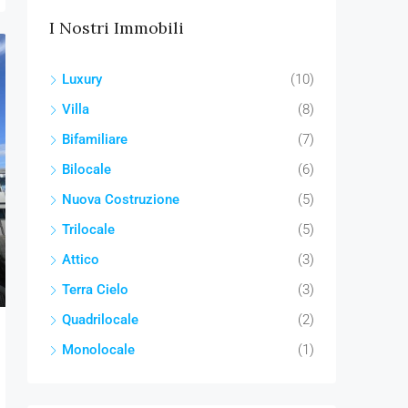
I Nostri Immobili
Luxury
(10)
Villa
(8)
Bifamiliare
(7)
Bilocale
(6)
Nuova Costruzione
(5)
Trilocale
(5)
Attico
(3)
Terra Cielo
(3)
Quadrilocale
(2)
Monolocale
(1)