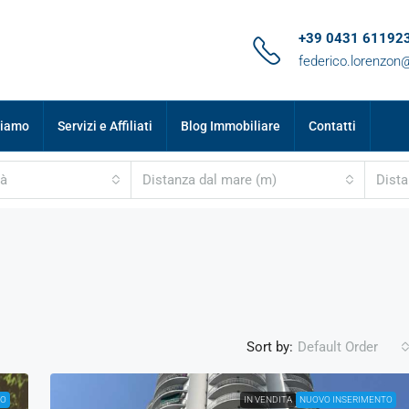
+39 0431 61192
federico.lorenzo
siamo
Servizi e Affiliati
Blog Immobiliare
Contatti
tà
Distanza dal mare (m)
Dista
Sort by:
Default Order
TO
IN VENDITA
NUOVO INSERIMENTO