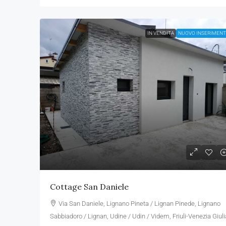
IN VENDITA
NUOVO INSERIMEN
Cottage San Daniele
Via San Daniele, Lignano Pineta / Lignan Pinede, Lignano
Sabbiadoro / Lignan, Udine / Udin / Videm, Friuli-Venezia Giuli