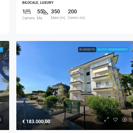
BILOCALE, LUXURY
1
55
350
200
Mare (m)
Centro (m)
Camera
Mq
TO
IN VENDITA
NUOVO INSERIMENTO
€ 183.000,00