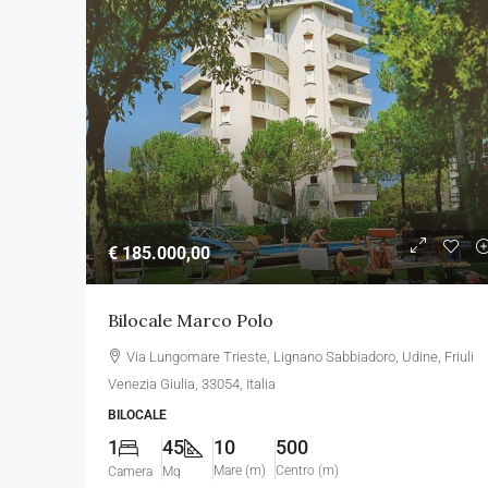
€ 185.000,00
€ 185.000,00
Bilocale Marco Polo
Bilocale Marco Polo
Via Lungomare Trieste, Lign
Via Lungomare Trieste, Lignano Sabbiadoro, Udine, Friuli
Udine, Friuli Venezia Giulia, 3305
Venezia Giulia, 33054, Italia
1
45
Mq
10
500
BILOCALE
BILOCALE
1
45
10
500
Mare (m)
Centro (m)
Camera
Mq