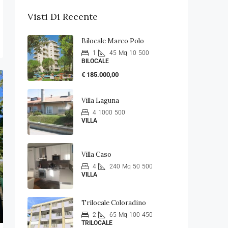
Visti Di Recente
Bilocale Marco Polo
1
45
Mq
10
500
BILOCALE
€ 185.000,00
Villa Laguna
4
1000
500
VILLA
Villa Caso
4
240
Mq
50
500
VILLA
Trilocale Coloradino
2
65
Mq
100
450
TRILOCALE