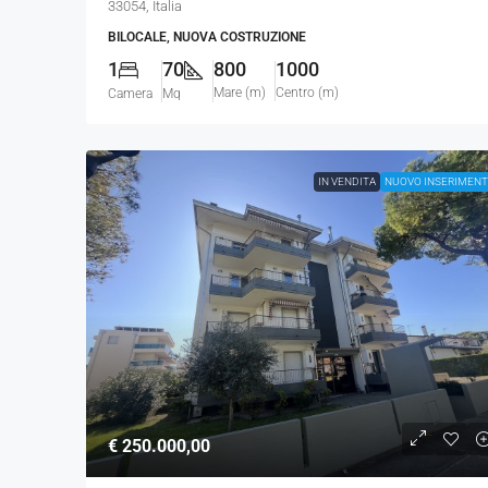
33054, Italia
BILOCALE, NUOVA COSTRUZIONE
1
70
800
1000
Mare (m)
Centro (m)
Camera
Mq
IN VENDITA
NUOVO INSERIMEN
€ 250.000,00