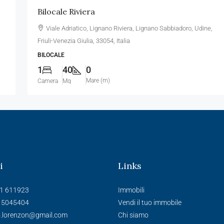
Bilocale Riviera
Viale Adriatico, Lignano Riviera, Lignano Sabbiadoro, Udine,
Friuli-Venezia Giulia, 33054, Italia
BILOCALE
1
40
0
Mare (m)
Camera
Mq
i
Links
1 611923
Immobili
 5045404
Vendi il tuo immobile
o.lorenzon@gmail.com
Chi siamo